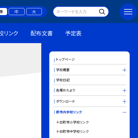
準
中
大
校リンク
配布文書
予定表
トップページ
学校概要
学校日記
各種おたより
ダウンロード
郡市内学校リンク
十日町市小学校リンク
十日町市中学校リンク