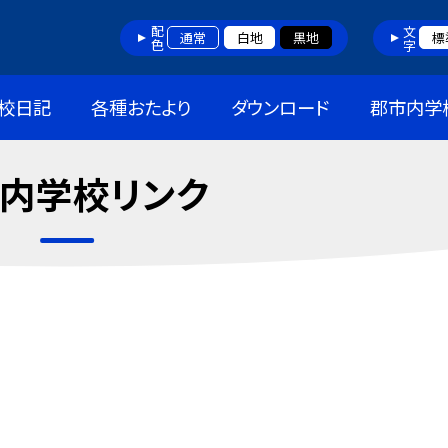
配色
文字
通常
白地
黒地
標
校日記
各種おたより
ダウンロード
郡市内学
内学校リンク