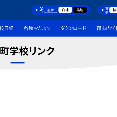
配色
文字
通常
白地
黒地
標
校日記
各種おたより
ダウンロード
郡市内学
町学校リンク