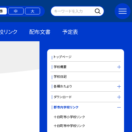
準
中
大
校リンク
配布文書
予定表
トップページ
学校概要
学校日記
各種おたより
ダウンロード
郡市内学校リンク
十日町市小学校リンク
十日町市中学校リンク